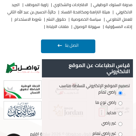
مدونة السلوك الوظيفي
الاقتراحات والشكاوي
زاوية الموظف
البريد
الالكتروني
هيئة النزاهة ومكافحة الفساد
جائزةُ الحسين بن عبدِ الله الثاني
للعملِ التطوعيِ
سياسة الخصوصية
حقوق النشر
شروط الاستخدام
إخلاء المسؤولية
سهولة الوصول
ملفات الارتباط
اتصل بنا
قياس انطباعات عن الموقع
الالكتروني
تصميم الموقع الإلكتروني للسلطة مناسب
راضي تمام
راضي نوع ما
محايد
غير راضي
غير راضي تمام
جميع الحقوق محفوظة © 2026 سلطة اقليم