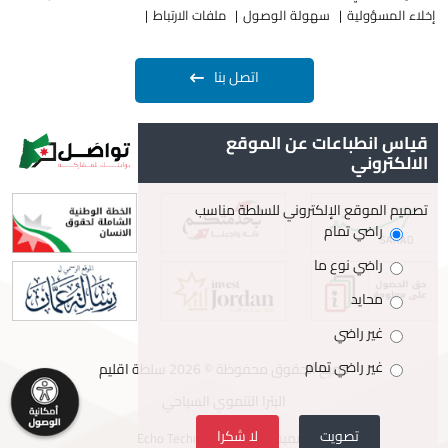
إخلاء المسؤولية
سهولة الوصول
ملفات الارتباط
اتصل بنا
قياس انطباعات عن الموقع
الالكتروني
تصميم الموقع الإلكتروني للسلطة مناسب
راضي تمام
راضي نوع ما
محايد
غير راضي
غير راضي تمام
جميع الحقوق محفوظة © 2026 سلطة اقليم
البترا التنموي السياحي
تصويت
لا شكرا
تصميم وتطوير
Echo Technology