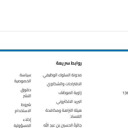
روابط سريعة
مدونة السلوك الوظيفي
سياسة
الخصوصية
الاقتراحات والشكاوي
حقوق
زاوية الموظف
النشر
البريد الالكتروني
شروط
هيئة النزاهة ومكافحة
الاستخدام
الفساد
إخلاء
جائزةُ الحسين بن عبدِ الله
المسؤولية