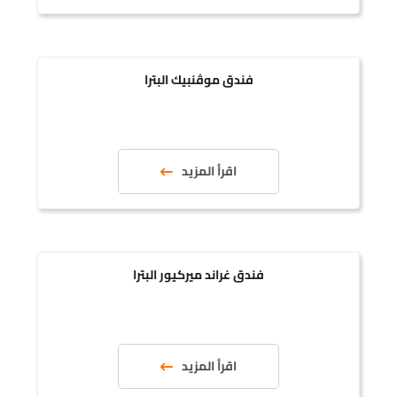
فندق موڤنبيك البترا
اقرأ المزيد
فندق غراند ميركيور البترا
اقرأ المزيد