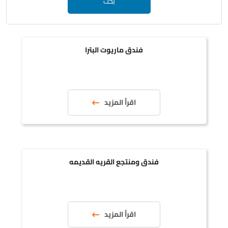
بحث
فندق ماريوت البترا
اقرأ المزيد
فندق ومنتجع القريه القديمه
اقرأ المزيد