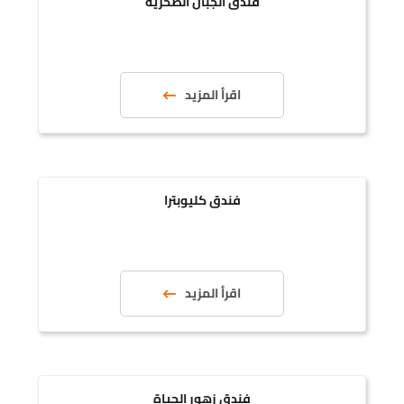
فندق الجبال الصخرية
اقرأ المزيد
فندق كليوبترا
اقرأ المزيد
فندق زهور الحياة