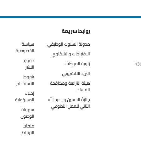
روابط سريعة
مدونة السلوك الوظيفي
سياسة
الخصوصية
الاقتراحات والشكاوي
حقوق
زاوية الموظف
النشر
البريد الالكتروني
شروط
هيئة النزاهة ومكافحة
الاستخدام
الفساد
إخلاء
جائزةُ الحسين بن عبدِ الله
المسؤولية
الثاني للعملِ التطوعيِ
سهولة
الوصول
ملفات
الارتباط