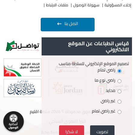
إخلاء المسؤولية
سهولة الوصول
ملفات الارتباط
اتصل بنا
قياس انطباعات عن الموقع
الالكتروني
تصميم الموقع الإلكتروني للسلطة مناسب
راضي تمام
راضي نوع ما
محايد
غير راضي
غير راضي تمام
جميع الحقوق محفوظة © 2026 سلطة اقليم
البترا التنموي السياحي
تصويت
لا شكرا
تصميم وتطوير
Echo Technology