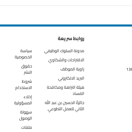
روابط سريعة
مدونة السلوك الوظيفي
سياسة
الخصوصية
الاقتراحات والشكاوي
حقوق
زاوية الموظف
النشر
البريد الالكتروني
شروط
هيئة النزاهة ومكافحة
الاستخدام
الفساد
إخلاء
جائزةُ الحسين بن عبدِ الله
المسؤولية
الثاني للعملِ التطوعيِ
سهولة
الوصول
ملفات