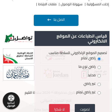
إخلاء المسؤولية
سهولة الوصول
ملفات الارتباط
اتصل بنا
قياس انطباعات عن الموقع
الالكتروني
تصميم الموقع الإلكتروني للسلطة مناسب
راضي تمام
راضي نوع ما
محايد
غير راضي
غير راضي تمام
جميع الحقوق محفوظة © 2026 سلطة اقليم
البترا التنموي السياحي
تصويت
لا شكرا
تصميم وتطوير
Echo Technology