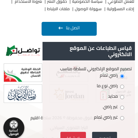
للعملِ التطوعيِ
سياسة الخصوصية
حقوق النشر
شروط الاستخدام
إخلاء المسؤولية
سهولة الوصول
ملفات الارتباط
اتصل بنا
قياس انطباعات عن الموقع
الالكتروني
تصميم الموقع الإلكتروني للسلطة مناسب
راضي تمام
راضي نوع ما
محايد
غير راضي
غير راضي تمام
جميع الحقوق محفوظة © 2026 سلطة اقليم
البترا التنموي السياحي