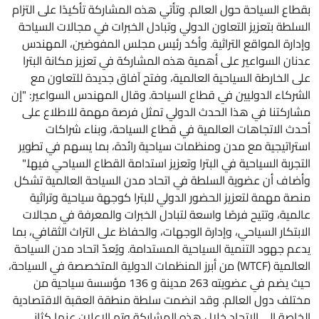
بقطاع السياحة حول العالم. وتأتي هذه المشاركة تأكيدًا على التزام
السلطة بتعزيز التعاون الدولي وتبادل الخبرات في مجالات السياحة
وإدارة المواقع التراثية. وأكد رئيس مجلس المفوضين، المهندس
عدنان السواعير على أهمية هذه المشاركة في تعزيز مكانة البترا
على الخارطة السياحية العالمية، وفتح آفاق جديدة للتعاون مع
الشركاء الدوليين في قطاع السياحة. وقال المهندس السواعير: "إن
مشاركتنا في هذا الحدث الدولي تمثل فرصة مهمة للاطلاع على
أحدث الاتجاهات العالمية في قطاع السياحة، وبناء شراكات
استراتيجية مع مدن ومنظمات سياحية رائدة، بما يسهم في تطوير
التجربة السياحية في البترا وتعزيز استدامة القطاع السياحي فيها."
وأضاف أن عضوية السلطة في اتحاد مدن السياحة العالمية تشكل
منصة مهمة لتعزيز الحضور الدولي للبترا كوجهة سياحية وتراثية
عالمية، وتتيح فرصًا واسعة لتبادل الخبرات والمعرفة في مجالات
الابتكار السياحي، وإدارة الوجهات، والحفاظ على التراث الثقافي، بما
يدعم جهود التنمية السياحية المستدامة. ويُعدّ اتحاد مدن السياحة
العالمية (WTCF) من أبرز المنظمات الدولية المتخصصة في السياحة،
حيث يضم في عضويته 263 مدينة و 136 مؤسسة سياحية من
مختلف دول العالم. وقد انضمت سلطة منطقة العقبة الاقتصادية
الخاصة إلى الاتحاد خلال هذه المشاركة وتم الإعلان عنها كثاني