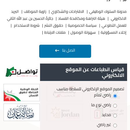
مدونة السلوك الوظيفي
الاقتراحات والشكاوي
زاوية الموظف
البريد
الالكتروني
هيئة النزاهة ومكافحة الفساد
جائزةُ الحسين بن عبدِ الله الثاني
للعملِ التطوعيِ
سياسة الخصوصية
حقوق النشر
شروط الاستخدام
إخلاء المسؤولية
سهولة الوصول
ملفات الارتباط
اتصل بنا
قياس انطباعات عن الموقع
الالكتروني
تصميم الموقع الإلكتروني للسلطة مناسب
راضي تمام
راضي نوع ما
محايد
غير راضي