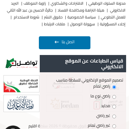
مدونة السلوك الوظيفي
الاقتراحات والشكاوي
زاوية الموظف
البريد
الالكتروني
هيئة النزاهة ومكافحة الفساد
جائزةُ الحسين بن عبدِ الله الثاني
للعملِ التطوعيِ
سياسة الخصوصية
حقوق النشر
شروط الاستخدام
إخلاء المسؤولية
سهولة الوصول
ملفات الارتباط
اتصل بنا
قياس انطباعات عن الموقع
الالكتروني
تصميم الموقع الإلكتروني للسلطة مناسب
راضي تمام
راضي نوع ما
محايد
غير راضي
غير راضي تمام
جميع الحقوق محفوظة © 2026 سلطة اقليم