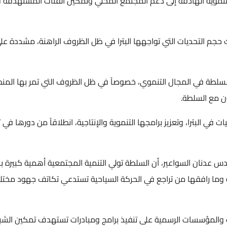
نموية الهادفة إلى دعم المجتمع المحلي وتمكين الفئات المستهدفة في إقل
م التحديات التي تواجهها البترا في ظل الظروف الراهنة، مشددة على أ
ة في المجال التنموي، خصوصاً في ظل الظروف التي تمر بها المنطقة، م
ع السلطة.
البترا، وتعزيز برامجها التنموية والإنتاجية، انطلاقاً من دورها في ت
ن السواعير، أن السلطة تولي التنمية المجتمعية أهمية كبيرة باعتبار
وما رافقها من تراجع في الحركة السياحية تستدعي تكاتف جهود مختلف 
والمؤسسات الرسمية على تنفيذ برامج ومبادرات تستهدف تمكين الشباب 