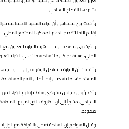
تعزيز التعاون المشترك في تنفيذ البرامج والمبادرات الت
يشهدها القطاع السياحي.
وأكدت بني مصطفى أن وزارة التنمية الاجتماعية تدرك حج
إقليم التبرا لتقديم الدعم الممكن للمجتمع المحلي.
وعبّرت بني مصطفى عن جاهزية الوزارة للتعاون مع السلط
الحالي، وستقدم كل ما تستطيعه لأهالي البترا بالتعاون م
وأضافت أن الوزارة ستواصل الوقوف إلى جانب الجمعيات في 
المستدامة، بما ينعكس إيجاباً على الأسر المستفيدة.
وأكد رئيس مجلس مفوضي سلطة إقليم البترا، المهندس عدنا
السياحي، مشيراً إلى أن الظروف التي تمر بها المنطقة 
صموده.
وقال السواعير إن السلطة تعمل بالشراكة مع الوزارات 