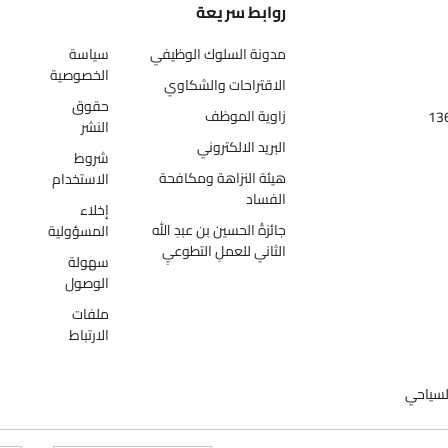
روابط سريعة
مدونة السلوك الوظيفي
سياسة
الخصوصية
الاقتراحات والشكاوي
حقوق
زاوية الموظف
النشر
البريد الالكتروني
شروط
هيئة النزاهة ومكافحة
الاستخدام
الفساد
إخلاء
جائزةُ الحسين بن عبدِ الله
المسؤولية
الثاني للعملِ التطوعيِ
سهولة
الوصول
ملفات
الارتباط