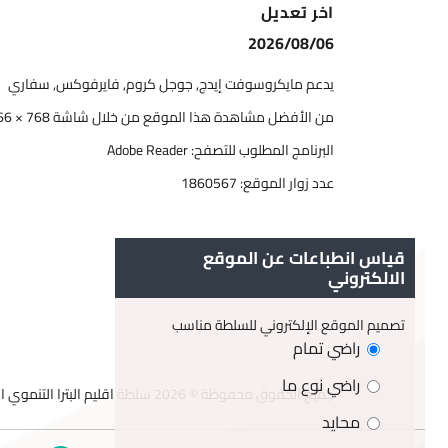
اخر تعديل
2026/08/06
يدعم مايكروسوفت إيدج, جوجل كروم, فايرفوكس, سفاري
من الأفضل مشاهدة هذا الموقع من خلال شاشة 768 × 1366
البرنامج المطلوب للتصفح: Adobe Reader
عدد زوار الموقع:
1860567
قياس انطباعات عن الموقع
الالكتروني
تصميم الموقع الإلكتروني للسلطة مناسب
راضي تمام
راضي نوع ما
جميع الحقوق محفوظة © 2026 سلطة اقليم البترا التنموي السياحي
محايد