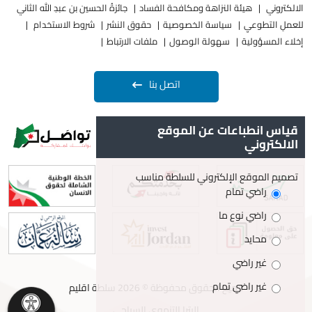
الالكتروني
هيئة النزاهة ومكافحة الفساد
جائزةُ الحسين بن عبدِ الله الثاني
للعملِ التطوعيِ
سياسة الخصوصية
حقوق النشر
شروط الاستخدام
إخلاء المسؤولية
سهولة الوصول
ملفات الارتباط
اتصل بنا
قياس انطباعات عن الموقع
الالكتروني
تصميم الموقع الإلكتروني للسلطة مناسب
راضي تمام
راضي نوع ما
محايد
غير راضي
غير راضي تمام
جميع الحقوق محفوظة © 2026 سلطة اقليم
البترا التنموي السياحي