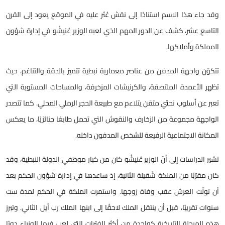
وقد جاء هذا الاسم استنادًا إلى نقش عُثر عليه في الموقع يعود إلى القرن
التاسع عشر، كشف عن الدور المهم الذي لعبه الوزير عُنيشُو في إدارة شؤون
المملكة وأملاكها.
تتكوّن واجهة المدفن من عناصر معمارية نبطية تتميز بالدقة والتناغم، حيث
تظهر الأعمدة الملتصقة، والكرنيشات المزخرفة، والمساحات المستوية التي
تعبر عن أسلوب نحتي متقن يتلاءم مع طبيعة الحجر الرملي المحلي. كما تتصدر
الواجهة مجموعة من الزخارف والنقوش التي تحمل طابعًا جنائزيًا، ما يعكس
المكانة الاجتماعية الرفيعة للشخص المدفون داخله.
تشير الدراسات إلى أنّ الوزير عُنيشُو كان من كبار موظفي الدولة النبطية، وقد
كان مقرّبًا من الملكة شَقيلة الثانية، إذ ساعدها في إدارة شؤون الحكم بعد
أن تولّت العرش عقب وفاة زوجها. واستمرت الملكة في الحكم لمدة ست
سنوات تقريبًا، قبل أن ينتقل الملك لاحقًا إلى ابنها الملك رب أيل الثاني. وتبرز
هذه المرحلة التاريخية كواحدة من أكثر الفترات التي لعب فيها الوزراء دورًا