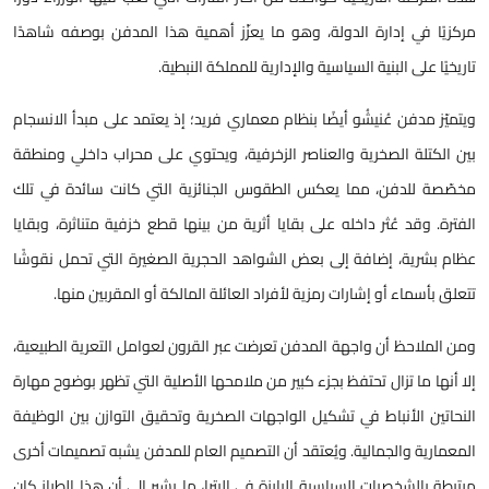
مركزيًا في إدارة الدولة، وهو ما يعزّز أهمية هذا المدفن بوصفه شاهدًا
تاريخيًا على البنية السياسية والإدارية للمملكة النبطية.
ويتميّز مدفن عُنيشُو أيضًا بنظام معماري فريد؛ إذ يعتمد على مبدأ الانسجام
بين الكتلة الصخرية والعناصر الزخرفية، ويحتوي على محراب داخلي ومنطقة
مخصّصة للدفن، مما يعكس الطقوس الجنائزية التي كانت سائدة في تلك
الفترة. وقد عُثر داخله على بقايا أثرية من بينها قطع خزفية متناثرة، وبقايا
عظام بشرية، إضافة إلى بعض الشواهد الحجرية الصغيرة التي تحمل نقوشًا
تتعلق بأسماء أو إشارات رمزية لأفراد العائلة المالكة أو المقربين منها.
ومن الملاحظ أن واجهة المدفن تعرضت عبر القرون لعوامل التعرية الطبيعية،
إلا أنها ما تزال تحتفظ بجزء كبير من ملامحها الأصلية التي تظهر بوضوح مهارة
النحاتين الأنباط في تشكيل الواجهات الصخرية وتحقيق التوازن بين الوظيفة
المعمارية والجمالية. ويُعتقد أن التصميم العام للمدفن يشبه تصميمات أخرى
مرتبطة بالشخصيات السياسية البارزة في البترا، ما يشير إلى أن هذا الطراز كان