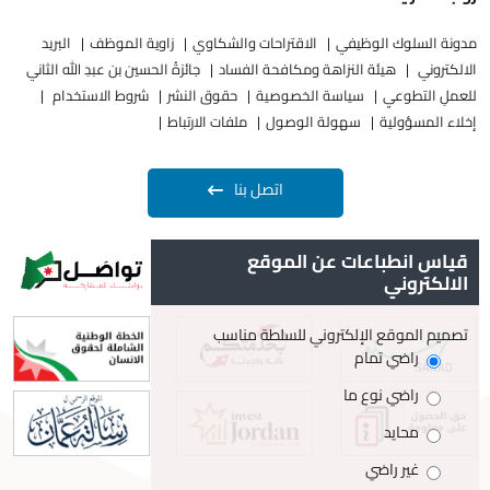
مدونة السلوك الوظيفي
الاقتراحات والشكاوي
زاوية الموظف
البريد
الالكتروني
هيئة النزاهة ومكافحة الفساد
جائزةُ الحسين بن عبدِ الله الثاني
للعملِ التطوعيِ
سياسة الخصوصية
حقوق النشر
شروط الاستخدام
إخلاء المسؤولية
سهولة الوصول
ملفات الارتباط
اتصل بنا
قياس انطباعات عن الموقع
الالكتروني
تصميم الموقع الإلكتروني للسلطة مناسب
راضي تمام
راضي نوع ما
محايد
غير راضي