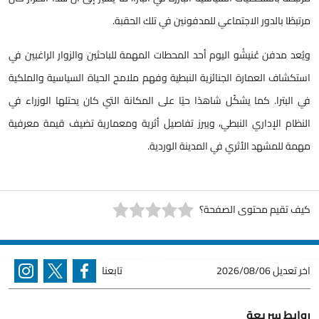
مرتبطًا بالدور الاجتماعي للمدفونين في تلك الحقبة.
ويُعد مدفن عُنيشُو اليوم أحد المحطات المهمة للباحثين والزوار الراغبين في
استكشاف العمارة الجنائزية النبطية وفهم ملامح الحياة السياسية والملكية
في البترا. كما يشكّل شاهدًا حيًا على المكانة التي كان يحتلها الوزراء في
النظام الإداري النبطي، ويبرز تفاصيلَ أثرية ومعمارية تضيف قيمة معرفية
مهمة للمشهد الأثري في المدينة الوردية.
كيف تقيم محتوى الصفحة؟
اخر تعديل
2026/08/06
تابعنا
روابط سريعة