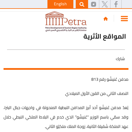
English
المواقع الأثرية
شارك
مدفن عُنيشُو رقم 813
النصف الثاني من القرن الأول الميلادي
يُعدّ مدفن عُنيشُو أحد أبرز المدافن النبطية المنحوتة في واجهات جبال البترا،
وقد سمّي باسم الوزير "عُنيشُو" الذي خدم في البلاط الملكي النبطي خلال
عهد الملكة شَقيلة الثانية، زوجة الملك ملكيّو الثاني.