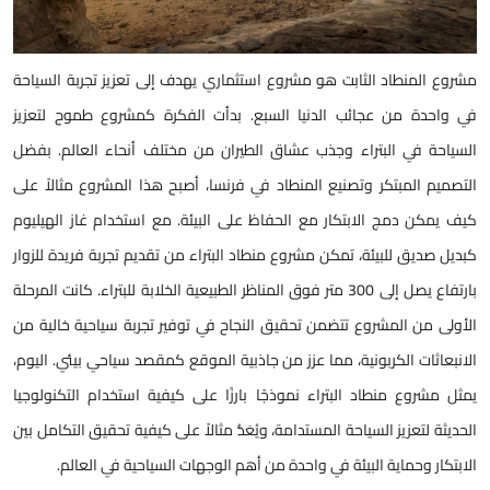
مشروع المنطاد الثابت هو مشروع استثماري يهدف إلى تعزيز تجربة السياحة
في واحدة من عجائب الدنيا السبع. بدأت الفكرة كمشروع طموح لتعزيز
السياحة في البتراء وجذب عشاق الطيران من مختلف أنحاء العالم. بفضل
التصميم المبتكر وتصنيع المنطاد في فرنسا، أصبح هذا المشروع مثالاً على
كيف يمكن دمج الابتكار مع الحفاظ على البيئة. مع استخدام غاز الهيليوم
كبديل صديق للبيئة، تمكن مشروع منطاد البتراء من تقديم تجربة فريدة للزوار
بارتفاع يصل إلى 300 متر فوق المناظر الطبيعية الخلابة للبتراء. كانت المرحلة
الأولى من المشروع تتضمن تحقيق النجاح في توفير تجربة سياحية خالية من
الانبعاثات الكربونية، مما عزز من جاذبية الموقع كمقصد سياحي بيئي. اليوم،
يمثل مشروع منطاد البتراء نموذجًا بارزًا على كيفية استخدام التكنولوجيا
الحديثة لتعزيز السياحة المستدامة، ويُعَدُّ مثالاً على كيفية تحقيق التكامل بين
الابتكار وحماية البيئة في واحدة من أهم الوجهات السياحية في العالم.