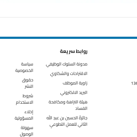
روابط سريعة
مدونة السلوك الوظيفي
سياسة
الخصوصية
الاقتراحات والشكاوي
حقوق
زاوية الموظف
النشر
البريد الالكتروني
شروط
هيئة النزاهة ومكافحة
الاستخدام
الفساد
إخلاء
جائزةُ الحسين بن عبدِ الله
المسؤولية
الثاني للعملِ التطوعيِ
سهولة
الوصول