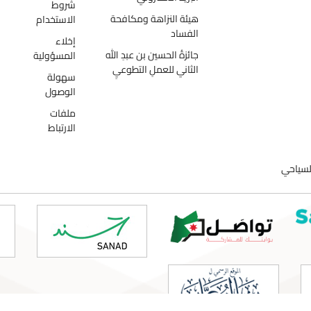
شروط
هيئة النزاهة ومكافحة
الاستخدام
الفساد
إخلاء
جائزةُ الحسين بن عبدِ الله
المسؤولية
الثاني للعملِ التطوعيِ
سهولة
الوصول
ملفات
الارتباط