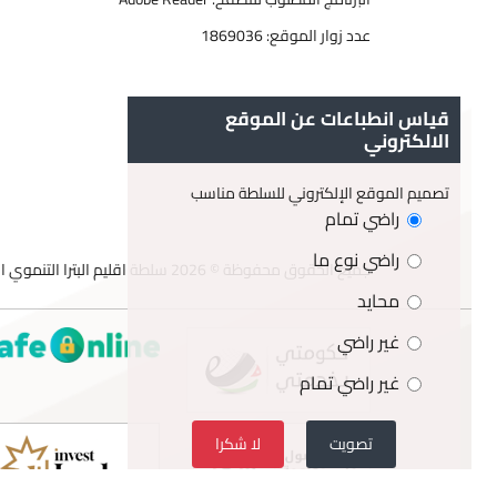
عدد زوار الموقع:
1869036
قياس انطباعات عن الموقع
الالكتروني
تصميم الموقع الإلكتروني للسلطة مناسب
راضي تمام
راضي نوع ما
جميع الحقوق محفوظة © 2026 سلطة اقليم البترا التنموي السياحي
محايد
غير راضي
غير راضي تمام
تصويت
لا شكرا