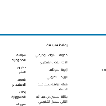
روابط سريعة
مدونة السلوك الوظيفي
سياسة
الخصوصية
الاقتراحات والشكاوي
حقوق
زاوية الموظف
النشر
البريد الالكتروني
شروط
هيئة النزاهة ومكافحة
الاستخدام
الفساد
إخلاء
جائزةُ الحسين بن عبدِ الله
المسؤولية
الثاني للعملِ التطوعيِ
سهولة