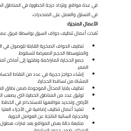
في عدة مواقع. وتزداد درجة الخطورة في المناطق المرت
في التسلق والعمل على المنحدرات.
الأعمال المنجزة:
نُفذت أعمال تنظيف حواف السيق بواسطة فريق عمل ميداني خلال عدة جولا
تنظيف الحواف الصخرية القابلة للوصول في الجهتين 
والمتوسطة الحجم المعرضة للسقوط.
جمع الحجارة المتراكمة ونقلها إلى أماكن آمنة بعيد
الممر.
إنشاء حواجز حجرية في عدد من النقاط الحساسة بهد
المشاة من تساقط الحجارة.
تنظيف بقايا المحالّ الموجودة ضمن نطاق العمل، 
توثيق عدد من المناطق الخطرة التي يصعب الوصول إل
الأرضي وتحديد مواقعها للاستخدام في الخطط اللاح
تنفيذ أعمال تنظيف إضافية في الأجزاء العليا من 
والحجارة السائبة الناتجة عن العوامل الجوية.
متابعة حالة بعض المواقع بعد فترات هطول الأمطا
الإمكان ضمن حدود السلامة.