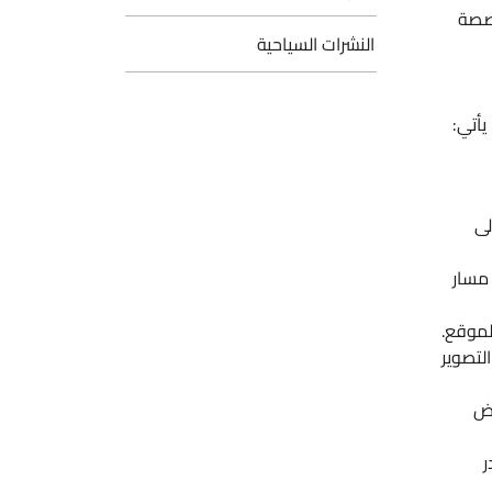
ة
النشرات السياحية
ر
قع.
وير