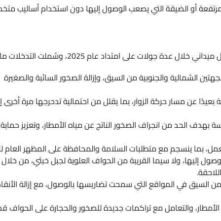
فعة أو الضيقة التي يصعب الوصول إليها دون استخدام أساليب متخصص
ت على امتداد عام 2025، وشملت التدخلات ما يأتي:
الشمالية والجنوبية من السيق، وإزالة الصخور السائبة والصغيرة
ًا عن مسار حركة الزوار، بما يقلل من احتمالية تدحرجها مرة أخرى إلى
ف الحد من انجراف الصخور الناتج عن مياه الأمطار، وتعزيز حماية مسا
بما ينسجم مع متطلبات السلامة والمحافظة على المظهر العام للمو
يها، ولا سيما القريبة من الحواف العلوية لجبل خبثي، من خلال التص
قة.
السيق في المواقع التي سمحت تضاريسها بالوصول، مع إزالة الأنقاض
ر، والتعامل مع تراكمات جديدة للصخور والحجارة على الحواف قدر