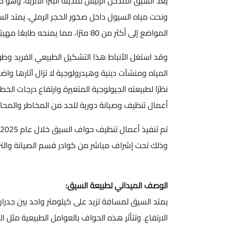
يُعدّ السيق المدخل الرئيس لمدينة البترا الأثرية، وهو م
المواضع إلى أكثر من 80 مترًا، مما يمنحه طابعًا مهيبًا يرافق الزائرين حتى وصولهم إلى واجهة الخزنة الشهيرة.
وقد استغل الأنباط هذا التشكيل الطبيعي الفريد وطوّروه 
المياه ومنشآت دينية وهيدرولوجية لا تزال آثارها واضحة ح
نظرًا لطبيعته الجيولوجية المتغيرة وارتفاع درجات الخطو
أعمال تنظيف وصيانة دورية للحد من المخاطر والمحافظة ع
تم تنف
وذلك تحت إشراف مباشر من كوادر قسم الصيانة والترميم 
الوصف الميداني لطبيعة السيق:
يمتد السيق لمسافة تزيد على كيلومتر واحد بين جدران ص
الارتفاع. وتتأثر هذه الحواف بالعوامل الطبيعية مثل الأمط