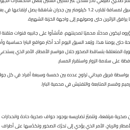
مر صخري طبيعي نادر تشكّل عبر ملايين السنين بفعل الانكسارات الجيولوجي
ونحت مياه السيول داخل صخور الحجر الرملي. يمتد السيق لمسافة تقارب 1.2 كيلومتر بين جدران شاهقة يصل ارتفاعها في بعض
ليكون مدخلًا محميًا لمدينتهم، فأنشأوا على جانبيه قنوات متقنة لنقل
تى يومنا هذا. ويُعد السيق اليوم أحد أكثر مواقع البترا حساسية وأهمي
رة المتعلقة بتساقط الصخور خلال مواسم الأمطار، الأمر الذي يستدعي تنف
لى سلامة الزوار واستقرار المسار.
يذ أعمال تنظيف حواف السيق خلال عام 2025 بواسطة فريق ميداني تراوح عدده بين خمسة وسبعة أفراد في كل جولة
وقسم المتابعة والتفتيش في محمية البترا.
خرية مرتفعة، وتتميّز تضاريسه بوجود حواف صخرية حادة وانحدارات مخت
ار والرياح، الأمر الذي يؤدي إلى تحرّك الصخور وتكدّسها على أطراف المس