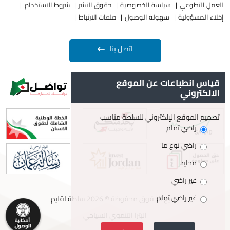
للعملِ التطوعيِ
سياسة الخصوصية
حقوق النشر
شروط الاستخدام
إخلاء المسؤولية
سهولة الوصول
ملفات الارتباط
اتصل بنا
قياس انطباعات عن الموقع
الالكتروني
تصميم الموقع الإلكتروني للسلطة مناسب
راضي تمام
راضي نوع ما
محايد
غير راضي
غير راضي تمام
جميع الحقوق محفوظة © 2026 سلطة اقليم
البترا التنموي السياحي