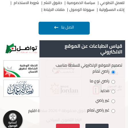
للعملِ التطوعيِ
سياسة الخصوصية
حقوق النشر
شروط الاستخدام
إخلاء المسؤولية
سهولة الوصول
ملفات الارتباط
اتصل بنا
قياس انطباعات عن الموقع
الالكتروني
تصميم الموقع الإلكتروني للسلطة مناسب
راضي تمام
راضي نوع ما
محايد
غير راضي
غير راضي تمام
جميع الحقوق محفوظة © 2026 سلطة اقليم
البترا التنموي السياحي