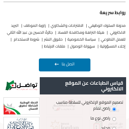
روابط سريعة
مدونة السلوك الوظيفي
الاقتراحات والشكاوي
زاوية الموظف
البريد
الالكتروني
هيئة النزاهة ومكافحة الفساد
جائزةُ الحسين بن عبدِ الله الثاني
للعملِ التطوعيِ
سياسة الخصوصية
حقوق النشر
شروط الاستخدام
إخلاء المسؤولية
سهولة الوصول
ملفات الارتباط
اتصل بنا
قياس انطباعات عن الموقع
الالكتروني
تصميم الموقع الإلكتروني للسلطة مناسب
راضي تمام
راضي نوع ما
محايد