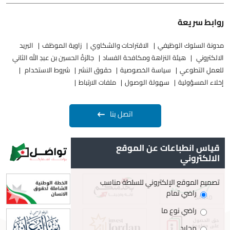
روابط سريعة
مدونة السلوك الوظيفي
الاقتراحات والشكاوي
زاوية الموظف
البريد
الالكتروني
هيئة النزاهة ومكافحة الفساد
جائزةُ الحسين بن عبدِ الله الثاني
للعملِ التطوعيِ
سياسة الخصوصية
حقوق النشر
شروط الاستخدام
إخلاء المسؤولية
سهولة الوصول
ملفات الارتباط
اتصل بنا
قياس انطباعات عن الموقع
الالكتروني
تصميم الموقع الإلكتروني للسلطة مناسب
راضي تمام
راضي نوع ما
محايد