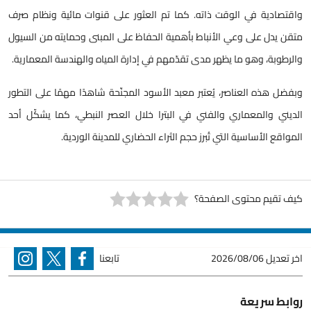
واقتصادية في الوقت ذاته. كما تم العثور على قنوات مائية ونظام صرف
متقن يدل على وعي الأنباط بأهمية الحفاظ على المبنى وحمايته من السيول
والرطوبة، وهو ما يظهر مدى تقدّمهم في إدارة المياه والهندسة المعمارية.
وبفضل هذه العناصر، يُعتبر معبد الأسود المجنّحة شاهدًا مهمًا على التطور
الديني والمعماري والفني في البترا خلال العصر النبطي، كما يشكّل أحد
المواقع الأساسية التي تُبرز حجم الثراء الحضاري للمدينة الوردية.
كيف تقيم محتوى الصفحة؟
اخر تعديل
2026/08/06
تابعنا
روابط سريعة