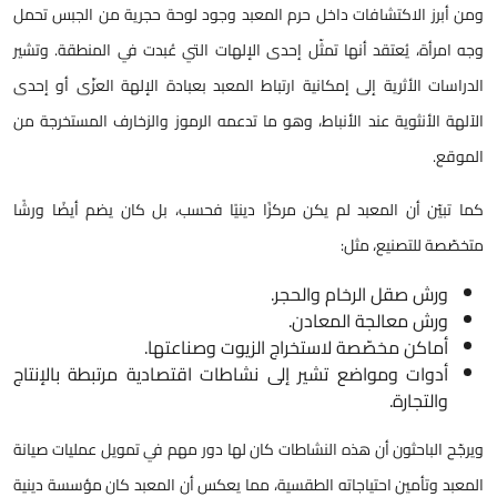
ومن أبرز الاكتشافات داخل حرم المعبد وجود لوحة حجرية من الجبس تحمل
وجه امرأة، يُعتقد أنها تمثّل إحدى الإلهات التي عُبدت في المنطقة. وتشير
الدراسات الأثرية إلى إمكانية ارتباط المعبد بعبادة الإلهة العزّى أو إحدى
الآلهة الأنثوية عند الأنباط، وهو ما تدعمه الرموز والزخارف المستخرجة من
الموقع.
كما تبيّن أن المعبد لم يكن مركزًا دينيًا فحسب، بل كان يضم أيضًا ورشًا
متخصّصة للتصنيع، مثل:
ورش صقل الرخام والحجر.
ورش معالجة المعادن.
أماكن مخصّصة لاستخراج الزيوت وصناعتها.
أدوات ومواضع تشير إلى نشاطات اقتصادية مرتبطة بالإنتاج
والتجارة.
ويرجّح الباحثون أن هذه النشاطات كان لها دور مهم في تمويل عمليات صيانة
المعبد وتأمين احتياجاته الطقسية، مما يعكس أن المعبد كان مؤسسة دينية