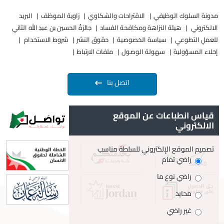
مدونة السلوك الوظيفي
الاقتراحات والشكاوي
زاوية الموظف
البريد
الالكتروني
هيئة النزاهة ومكافحة الفساد
جائزةُ الحسين بن عبدِ الله الثاني
للعملِ التطوعيِ
سياسة الخصوصية
حقوق النشر
شروط الاستخدام
إخلاء المسؤولية
سهولة الوصول
ملفات الارتباط
اتصل بنا
قياس انطباعات عن الموقع
الالكتروني
تصميم الموقع الإلكتروني للسلطة مناسب
راضي تمام
راضي نوع ما
محايد
غير راضي