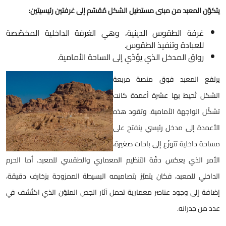
يتكوّن المعبد من مبنى مستطيل الشكل مُقسّم إلى غرفتين رئيسيتين:
غرفة الطقوس الدينية، وهي الغرفة الداخلية المخصّصة
للعبادة وتنفيذ الطقوس.
رواق المدخل الذي يؤدّي إلى الساحة الأمامية.
يرتفع المعبد فوق منصة مربعة
الشكل تُحيط بها عشرة أعمدة كانت
تشكّل الواجهة الأمامية. وتقود هذه
الأعمدة إلى مدخل رئيسي ينفتح على
مساحة داخلية تتوزّع إلى باحات صغيرة،
الأمر الذي يعكس دقّة التنظيم المعماري والطقسي للمعبد. أما الحرم
الداخلي للمعبد، فكان يتميّز بتصاميمه البسيطة الممزوجة بزخارف دقيقة،
إضافة إلى وجود عناصر معمارية تحمل آثار الجص الملوّن الذي اكتُشف في
عدد من جدرانه.