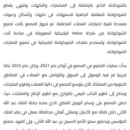
بالشوكلاته الخام، بالإضافة إلى المكسرات والنكهات، وتنتهي بقطع
الشوكولاتة المغلفة الجاهزة للاستهلاك في نكهات وأشكال وعبوات
متعددة لتلبية احتياجات العملاء المختلفة. تم تجهيز المصنع بآلات تصنيع
الشوكولاتة من شركة Hakos البلجيكية المعروفة في صناعة آلات
الشوكولاتة، وتُستخدم منتجات الشوكولاتة البلجيكية في تصنيع المنتجات
الشوكولاته.
بدأت عمليات التصنيع في المصنع في أواخر عام 2021، وكان عام 2022 عامًا
تجريبيًا تم فيه الوصول إلى السوق والتواصل مع العملاء في المناطق
الجنوبية من المملكة. الآن، يتوسع المصنع في دائرة العملاء وتطوير المنتجات،
ويحتاج إلى تطوير الجانب البيعي بالتوازي مع تطوير الإنتاج والمنتجات. حيث
حصل المصنع على وسام اليوبيل الفضي الذي منحه جلالة الملك عبد الله
الثاني خلال لقائه مع الأعيان وممثلي أهالي محافظة معان في مقر الملك
المؤسس وبحضور سمو الأمير الحسين بن عبد الله الثاني، ولي العهد. مصنع