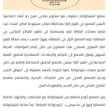
مصنع الشوكولاته دايفونت هو مشروع صناعي مربح ذو أبعاد اجتماعية.
تأسس المصنع في اقليم البترا بمحافظة معان، مستهدفاً قطاع النساء حيث
ترتفع معدلات البطالة فيه، ومساهماً في تطوير القطاع الصناعي في
المنطقة كونه المصنع الأول في المنطقة. ولهذا السبب، دعمت سلطة إقليم
البترا التنموي السياحي هذا المشروع من خلال إتمام الموافقات اللازمة
لتسهيل وصول المصنع إلى الحوافز والإعفاءات الاستثمارية لتحقيق التنمية
الصناعية في اقليم البترا. يسعى المصنع لتحقيق الاستدامة والتميز من خلال
تقديم منتجات شوكولاتة عالية الجودة بأسعار معقولة إلى أسواق الأردن،
ودعم المجتمع المحلي من خلال الشراكات التجارية، والاهتمام بالعنصر
البشري المحلي من خلال التدريب والتطوير الدائمين.
ينتج المصنع أنواع مختلفة من الشوكولاتة مع المكسرات والنكهات الخاصة
المضافة إليها في ما يسمى بـ "شوكولاتة الضيافة". تبدأ صناعة الشوكولاتة