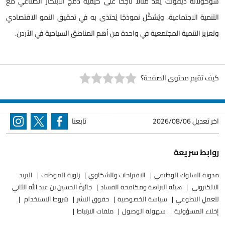
شوكولاتة ديفونت يُعَدُّ مثالاً ناجحًا على كيفية دمج الابتكار الصناعي مع
التنمية الاجتماعية، ويُشكِّل نموذجًا يُحتذى به في تحقيق النمو الاقتصادي
وتعزيز التنمية المجتمعية في واحدة من أهم المناطق السياحية في الأردن.
كيف تقيم محتوى الصفحة؟
اخر تعديل
2026/08/06
تابعنا
روابط سريعة
مدونة السلوك الوظيفي
الاقتراحات والشكاوي
زاوية الموظف
البريد
الالكتروني
هيئة النزاهة ومكافحة الفساد
جائزةُ الحسين بن عبدِ الله الثاني
للعملِ التطوعيِ
سياسة الخصوصية
حقوق النشر
شروط الاستخدام
إخلاء المسؤولية
سهولة الوصول
ملفات الارتباط