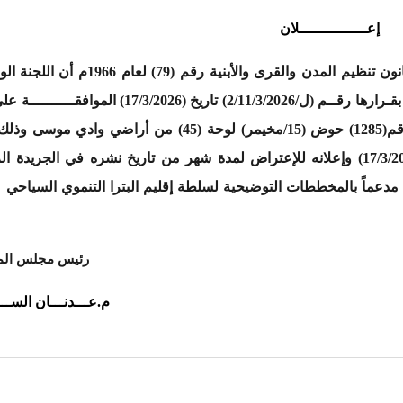
إعـــــــــــــــلان
تنظيم المدن والقرى والأبنية رقم (
79
) لعام
1966
م أن
اللجنة الوائي
ارها رقــم
(ل/2/11/3/2026)
تاريخ
(17/3
/2026
)
الموافق
ــــــــــ
ة على تع
مسار طريق تنظيمي حسب الواقع ضمن القطعة رقم(1285) حوض (15/مخيمر) لوحة (45) من أراضي وادي موس
)
وإعلانه للإعتراض لمدة شهر من تاريخ نشره في الجريدة الرس
 بالمخططات التوضيحية لسلطة إقليم البترا التنموي السياحي الوا
رئيس مجلس المفو
م.عـــدنـــان الســـواع