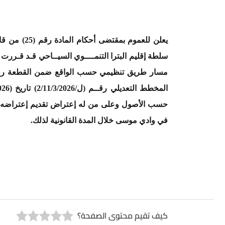
يعلن للعموم بمقتضى أحكام المادة رقم (
25
) من قانون 
سلطة
إقليم البترا التنمــــ
و
ي السيــاحي قـد قـررت بقـر
المخطط التعديلي رقــم
(ل/2/11/3/2026)
تاريخ
(17/3
/2026
حسب الأصول وعلى من له إعتراض تقديم إعتراضه مدعماً
في وادي موسى خلال المدة القانونية لذلك.
كيف تقيم محتوى الصفحة؟