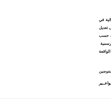
ة في
ديل
ى وذلك حسب
مية
قعة
ضين
ــير