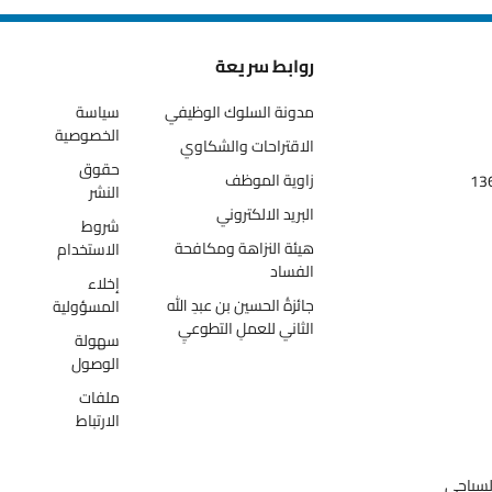
روابط سريعة
مدونة السلوك الوظيفي
سياسة
الخصوصية
الاقتراحات والشكاوي
حقوق
زاوية الموظف
النشر
البريد الالكتروني
شروط
هيئة النزاهة ومكافحة
الاستخدام
الفساد
إخلاء
جائزةُ الحسين بن عبدِ الله
المسؤولية
الثاني للعملِ التطوعيِ
سهولة
الوصول
ملفات
الارتباط