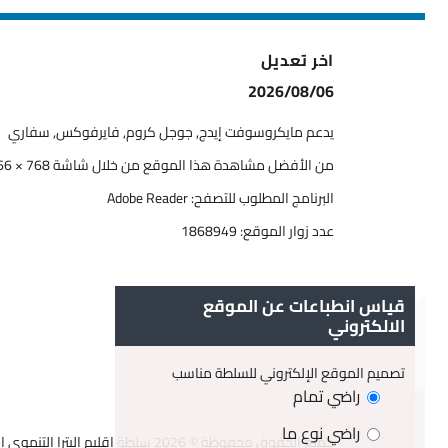
اخر تعديل
2026/08/06
يدعم مايكروسوفت إيدج, جوجل كروم, فايرفوكس, سفاري
من الأفضل مشاهدة هذا الموقع من خلال شاشة 768 × 1366
البرنامج المطلوب للتصفح: Adobe Reader
عدد زوار الموقع:
1868949
قياس انطباعات عن الموقع
الالكتروني
تصميم الموقع الإلكتروني للسلطة مناسب
راضي تمام
راضي نوع ما
جميع الحقوق محفوظة © 2026 سلطة اقليم البترا التنموي السياحي