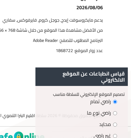
2026/08/06
يدعم مايكروسوفت إيدج, جوجل كروم, فايرفوكس, سفاري
من الأفضل مشاهدة هذا الموقع من خلال شاشة 768 × 1366
البرنامج المطلوب للتصفح: Adobe Reader
عدد زوار الموقع:
1868722
قياس انطباعات عن الموقع
الالكتروني
تصميم الموقع الإلكتروني للسلطة مناسب
راضي تمام
راضي نوع ما
جميع الحقوق محفوظة © 2026 سلطة اقليم البترا التنموي السياحي
محايد
غير راضي