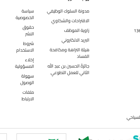
مدونة السلوك الوظيفي
سياسة
الخصوصية
الاقتراحات والشكاوي
حقوق
زاوية الموظف
النشر
البريد الالكتروني
شروط
هيئة النزاهة ومكافحة
الاستخدام
الفساد
إخلاء
جائزةُ الحسين بن عبدِ الله
المسؤولية
الثاني للعملِ التطوعيِ
سهولة
الوصول
ملفات
الارتباط