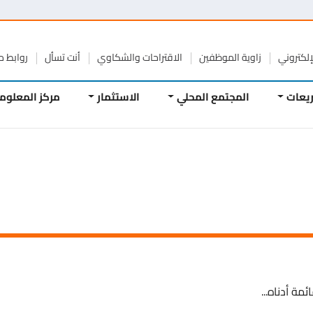
تروني
زاوية الموظفين
الاقتراحات والشكاوي
أنت تسأل
روابط مفيد
ات
المجتمع المحلي
الاستثمار
مركز المعلومات
دناه...